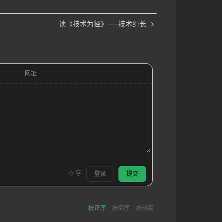
读《技术为径》——技术组长
网址
0
字
登录
提交
按正序
按倒序
按热度