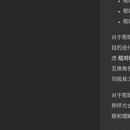
帮
帮
帮
对于帮
目的迭
虑
结对
互换角
司极其
对于帮
称呼方
察和理