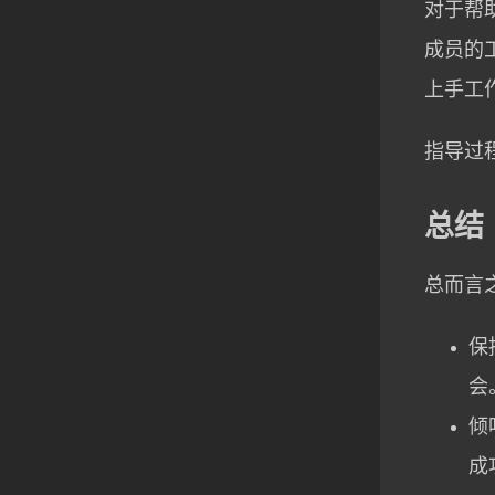
对于帮
成员的
上手工
指导过
总结
总而言
保
会
倾
成