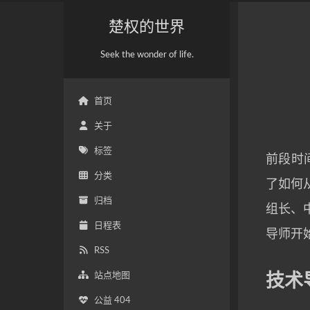
楚权的世界
Seek the wonder of life.
首页
关于
标签
前段时
分类
了如何
归档
组长、
日程表
导师开
RSS
站点地图
技术
公益 404